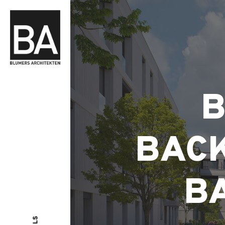
BAC
B